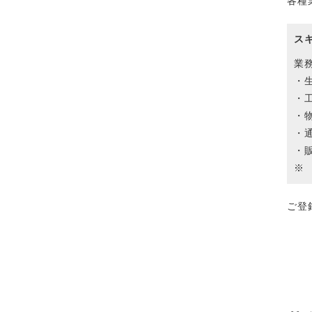
各種
ス
業
・
・
・
・
・
※
ご登