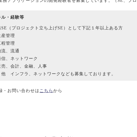
業務アプリケーションの開発経験者を募集しています。（SE、プ
キル・経験等
務SE（プロジェクト立ち上げSE）として下記１年以上ある方
生産管理
工程管理
物流、流通
通信、ネットワーク
販売、会計、金融、人事
 他 インフラ、ネットワークなども募集しております。
録・お問い合わせは
こちら
から