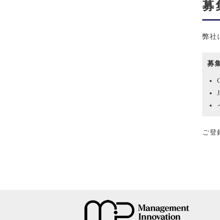
募
弊社
募
ご登