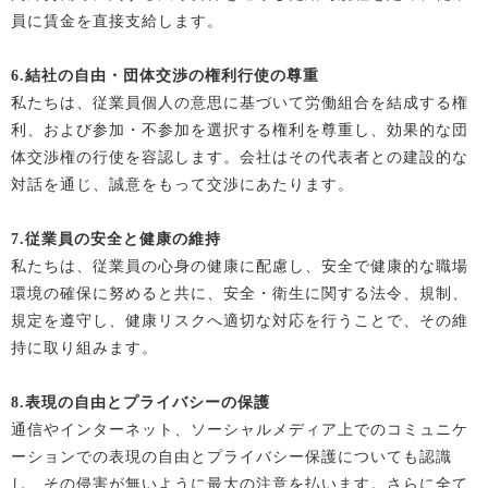
員に賃金を直接支給します。
6.
結社の自由・団体交渉の権利行使の尊重
私たちは、従業員個人の意思に基づいて労働組合を結成する権
利、および参加・不参加を選択する権利を尊重し、効果的な団
体交渉権の行使を容認します。会社はその代表者との建設的な
対話を通じ、誠意をもって交渉にあたります。
7.
従業員の安全と健康の維持
私たちは、従業員の心身の健康に配慮し、安全で健康的な職場
環境の確保に努めると共に、安全・衛生に関する法令、規制、
規定を遵守し、健康リスクへ適切な対応を行うことで、その維
持に取り組みます。
8.
表現の自由とプライバシーの保護
通信やインターネット、ソーシャルメディア上でのコミュニケ
ーションでの表現の自由とプライバシー保護についても認識
し、その侵害が無いように最大の注意を払います。さらに全て